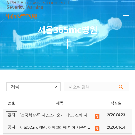
본문 바로가기
A PHP Error was encountered
Severity: Warning
Message: Invalid argument supplied for foreach()
Filename: _inc/header_body.php
Line Number: 108
Backtrace:
서울365mc병원
File:
/home/suction/public_html/application/views/mobile/se
Line: 108
Function: _error_handler
File:
/home/suction/public_html/application/views/mobile/seo
Line: 295
Function: include
File:
/home/suction/public_html/application/core/MY_Control
Line: 113
Function: view
File:
/home/suction/public_html/application/controllers/365m
Line: 233
Function: view_print
File: /home/suction/public_html/index.php
번호
제목
작성일
Line: 327
Function: require_once
공지
[전국확장🎉] 자연스러운게 아닌, 진짜 자연의 내 가슴 <
2026-04-23
배파가리
> ♥
공지
서울365mc병원, 허파고리에 이어 가슴이식까지 배파가리로 더블 볼륨업! 🎉
2026-04-14