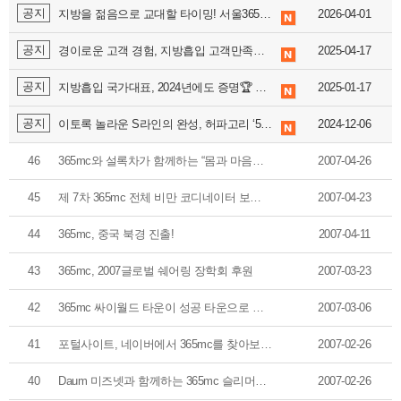
공지
지방을 젊음으로 교대할 타이밍! 서울365mc병원 '지방줄기세포센터' 드디어 오픈
2026-04-01
공지
경이로운 고객 경험, 지방흡입 고객만족률 99.9% 최고치 경신!
2025-04-17
공지
지방흡입 국가대표, 2024년에도 증명🏆 서울365mc병원 ‘2024 지방흡입 분야 9관왕 달성’
2025-01-17
공지
이토록 놀라운 S라인의 완성, 허파고리 ‘5천 건’ 돌파
2024-12-06
46
365mc와 설록차가 함께하는 “몸과 마음이 가벼워지는 이벤트”
2007-04-26
45
제 7차 365mc 전체 비만 코디네이터 보수 교육 및 정기 세미나
2007-04-23
44
365mc, 중국 북경 진출!
2007-04-11
43
365mc, 2007글로벌 쉐어링 장학회 후원
2007-03-23
42
365mc 싸이월드 타운이 성공 타운으로 선정되었습니다.
2007-03-06
41
포털사이트, 네이버에서 365mc를 찾아보세요...
2007-02-26
40
Daum 미즈넷과 함께하는 365mc 슬리머스 컨테스트!
2007-02-26