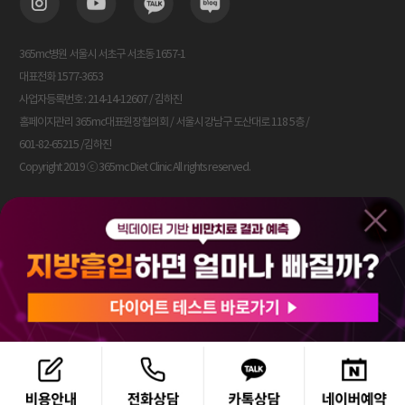
고객센터
주민등록번호,
전화번호
제3장 개인정보의 보호
차트번호, 이름,
검체
365mc병원 서울시 서초구 서초동 1657-1
주민등록번호(내국인),
목적달성시
씨젠의료재단
(혈액)
외국인
즉시 파기
제11조 (개인정보의 수집)
대표전화 1577-3653
검사
등록번호(외국인)
① 의원은 회원의 정보 수집 시 서비스의 제공에 필요한 최소한의 정보를
사업자등록번호 : 214-14-12607 / 김하진
수집합니다. 아래 사항을 필수 사항으로 하며 그 외 사항은 선택사항으로
가멘트
이름, 전화번호, 주소,
목적달성시
홈페이지관리 365mc대표원장협의회 / 서울시 강남구 도산대로 118 5층 /
합니다. <필수 수집 정보> - 성명, 주민등록번호, 아이디, 닉네임,
㈜선경써지메드
(압박복)
가멘트(압박복)사이즈
즉시 파기
제작
비밀번호, ,연락처, 주소, 이메일 주소, 메일링 수신 여부, SMS 수신 여부
601-82-65215 /김하진
서비스이용에 따른 민원사항의 처리를 위한 본인식별, 신용평가기관을
고객유입
Copyright 2019 ⓒ 365mc Diet Clinic All rights reserved.
통한 실명확인, 부정이용방지 등을 위하여 사용됩니다.
및
고객번호, 주소,
목적달성시
② 의원은 회원의 개인정보를 수집하는 때에는 아래 각 호의 경우를
코어사이트
성향
주민번호, 직업,
즉시 파기
제외하고는 반드시 당해 이용자의 동의를 받습니다.
분석
고객성향자료 등
컨설팅
1. 법률에 특별한 규정이 있는 경우
2. 서비스이용계약의 이행을 위해서 필요한 경우
7. 이용자 및 법정대리인의 권리와 그 행사방법
제12조(개인정보의 이용 및 제공의 제한)
이용자 및 법정 대리인은 언제든지 등록되어 있는 자신 혹은 당해 만
① 제공된 개인정보는 당해 회원의 동의 없이 목적 외 이용이나 제3자에게
14세 미만 아동의 개인정보를 조회하거나 수정할 수 있으며 가입
제공할 수 없으며, 이에 따른 모든 책임은 의원이 집니다. 단, 아래 각 호의
해지를 요청할 수도 있습니다.
경우에는 예외로 합니다.
이용자 혹은 만 14세 미만 아동의 경우 개인정보 조회 및 수정을
1. 법률에 특별한 규정이 있는 경우
위해서는 '개인정보변경'(또는 '회원정보수정' 등)을 클릭하고
2. 서비스의 제공에 따른 배송 등을 위하여 필요한 경우
가입해지(동의철회)를 위해서는 "회원탈퇴"를 클릭하여 본인 확인
3. 통계작성?학술연구 또는 시장조사를 위하여 필요한 경우로서 특정
절차를 거치신 후 직접 열람, 정정 또는 탈퇴가 가능합니다.
개인을 식별할 수 없는 형태로 제공하는 경우