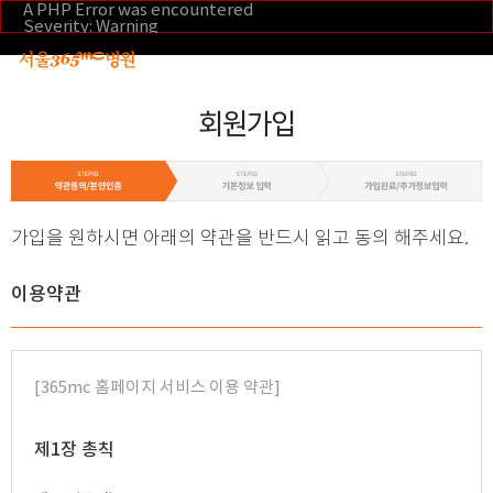
본문 바로가기
A PHP Error was encountered
Severity: Warning
Message: Invalid argument supplied for foreach()
Filename: _inc/header_body.php
Line Number: 108
Backtrace:
File:
회원가입
/home/suction/public_html/application/views/mobile/se
Line: 108
Function: _error_handler
File:
/home/suction/public_html/application/views/mobile/seo
Line: 295
Function: include
가입을 원하시면 아래의 약관을 반드시 읽고 동의 해주세요.
File:
/home/suction/public_html/application/core/MY_Control
Line: 113
Function: view
이용약관
File:
/home/suction/public_html/application/controllers/m
Line: 251
Function: view_print
File: /home/suction/public_html/index.php
[365mc 홈페이지 서비스 이용 약관]
Line: 327
Function: require_once
제1장 총칙