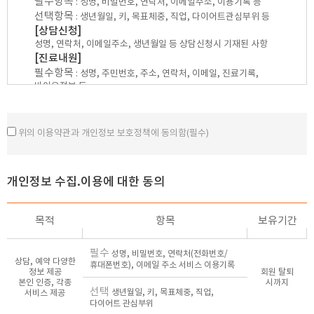
필수항목
: 성명, 비밀번호, 연락처, 이메일주소, 이용기록 등
② 의원은 관계법령을 위배하지 않는 범위에서 이 약관을 개정할 수
선택항목
: 생년월일, 키, 목표체중, 직업, 다이어트관심부위 등
있습니다.
[상담신청]
③ 의원이 약관을 개정할 경우에는 적용일자 및 개정사유를 명시하여
성명, 연락처, 이메일주소, 생년월일 등 상담신청시 기재된 사항
현행약관과 함께 초기 화면에 그 적용일자 7일 이전부터 적용일자
[진료내원]
전일까지 공지합니다.
필수항목
④ 의원이 약관을 개정할 경우에는 그 개정약관은 그 적용일자 이후에만
: 성명, 주민번호, 주소, 연락처, 이메일, 진료기록,
적용되고 그 이전에 이미 체결된 계약에 대해서는 개정전의 약관조항이
바이오정보 등
그대로 적용됩니다. 다만 이미 계약을 체결한 이용자가 개정약관 조항의
[수납]
적용을 받기를 원하는 뜻을 제3항에 의한 개정 약관의 공지 기간 내에
신용카드 결제 카드사명, 카드번호 등 결제정보
의원에 송신하여 의원의 동의를 받은 경우에는 개정 약관 조항이
* 의료법에 따라 고유식별정보 및 진료정보를 의무적으로 수집하여야
위의 이용약관과 개인정보 보호정책에 동의함(필수)
적용됩니다.
합니다.
⑤ 이 약관에서 정하지 아니한 사항과 이 약관의 해석에 관하여는
2)수집방법
관계법령 또는 상관례에 따릅니다.
홈페이지, 서면, 팩스, 전화, 행사, 인터넷게시판, 이메일,
이벤트응모, 설문조사, 상담 등
개인정보 수집.이용에 대한 동의
제4조 (서비스의 제공 및 변경)
① 의원은 아래 각 호의 서비스를 제공합니다.
2. 개인정보 수집이용목적
1. 홈페이지를 통해 제공되는 각종 예약 서비스
목적
항목
보유기간
본원은 다음의 목적을 위하여 개인정보를 처리합니다. 처리하고 있는
2. 홈페이지를 통해서 제공되는 상담 서비스
개인정보는 다음의 목적 이외의 용도로는 이용되지 않으며, 이용 목적이
3. 기타 의원이 정하는 서비스
필수
변경되는 경우에는 개인정보 보호법 제18조에 따라 별도의 동의를 받는
성명, 비밀번호, 연락처(전화번호/
② 의원은 불가피한 사정이 있는 경우 제공하는 서비스의 내용을 변경할
상담, 예약 다양한
휴대폰번호), 이메일 주소 서비스 이용기록
등 필요한 조치를 이행할 예정입니다.
수 있으며, 이 경우 변경된 서비스의 내용 및 제공일자를 명시하여 그
정보 제공
회원 탈퇴
[홈페이지 회원가입 및 관리]
제공일자 이전 7일부터 공지합니다.
본인 인증, 각종
시까지
선택
생년월일, 키, 목표체중, 직업,
서비스 제공
회원 가입의사 확인, 회원제 서비스 제공에 따른 본인 식별. 인증,
③ 의원은 서비스 내용의 변경으로 인하여 이용자가 입은 손해에 대하여
다이어트 관심부위
회원자격 유지. 관리, 제 한적 본인확인제 시행에 따른 본인확인,
의원의 고의 또는 중과실이 있는 경우를 제외하고는 배상하지