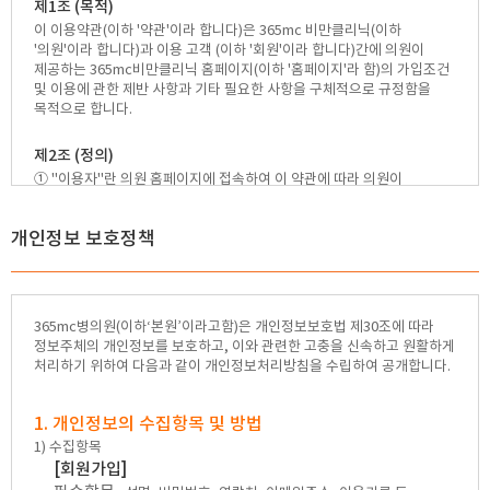
제1조 (목적)
이 이용약관(이하 '약관'이라 합니다)은 365mc 비만클리닉(이하
'의원'이라 합니다)과 이용 고객 (이하 '회원'이라 합니다)간에 의원이
제공하는 365mc비만클리닉 홈페이지(이하 '홈페이지'라 함)의 가입조건
및 이용에 관한 제반 사항과 기타 필요한 사항을 구체적으로 규정함을
목적으로 합니다.
제2조 (정의)
① "이용자"란 의원 홈페이지에 접속하여 이 약관에 따라 의원이
제공하는 서비스를 받은 회원 및 비회원을 말합니다.
② "회원"이란 의원 홈페이지에 개인정보를 제공하여 회원등록을 한
개인정보 보호정책
자로서, 의원 홈페이지의 정보를 지속적으로 제공받으며, 홈페이지에서
제공하는 서비스를 계속적으로 이용할 수 있는 자를 말합니다.
③ "비회원"이란 회원으로 가입하지 않고 의원 홈페이지가 제공하는
서비스를 이용하는 자를 말합니다.
④ "개인정보"라 함은 당해 정보에 포함되어 있는 성명, 주민등록번호
365mc병의원(이하‘본원’이라고함)은 개인정보보호법 제30조에 따라
등의 사항에 의하여 특정개인을 식별할 수 있는 정보(당해 정보만으로는
정보주체의 개인정보를 보호하고, 이와 관련한 고충을 신속하고 원활하게
특정 개인을 인식할 수 없더라도 다른 정보와 용이하게 결합하여 식별할
처리하기 위하여 다음과 같이 개인정보처리방침을 수립하여 공개합니다.
수 있는 것을 포함한다)를 말합니다.
제3조 (약관의 명시 및 개정)
1. 개인정보의 수집항목 및 방법
① 의원은 이 약관의 내용과 상호, 소재지, 연락처(전화, 팩스, 이메일주소
1) 수집항목
등) 등을 이용자가 알 수 있도록 홈페이지의 초기 화면(전면)에
[회원가입]
게시합니다.