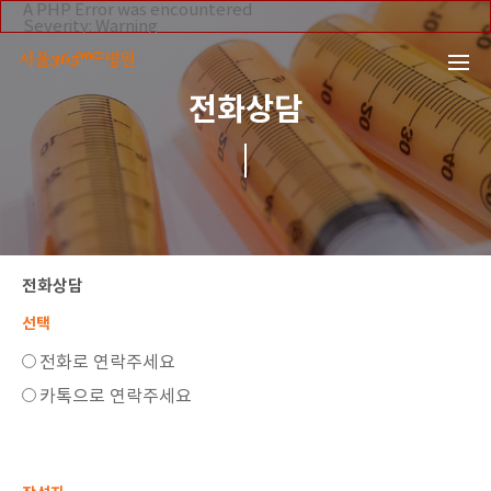
본문 바로가기
A PHP Error was encountered
Severity: Warning
Message: Invalid argument supplied for foreach()
Filename: _inc/header_body.php
Line Number: 108
Backtrace:
전화상담
File:
/home/suction/public_html/application/views/mobile/se
Line: 108
Function: _error_handler
File:
/home/suction/public_html/application/views/mobile/seo
Line: 295
Function: include
File:
/home/suction/public_html/application/core/MY_Control
Line: 113
전화상담
Function: view
File:
/home/suction/public_html/application/controllers/onli
선택
Line: 39
Function: view_print
전화로 연락주세요
File: /home/suction/public_html/index.php
Line: 327
카톡으로 연락주세요
Function: require_once