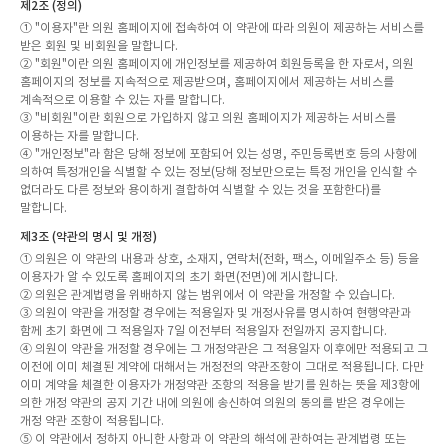
제2조 (정의)
① "이용자"란 의원 홈페이지에 접속하여 이 약관에 따라 의원이 제공하는 서비스를
받은 회원 및 비회원을 말합니다.
② "회원"이란 의원 홈페이지에 개인정보를 제공하여 회원등록을 한 자로서, 의원
홈페이지의 정보를 지속적으로 제공받으며, 홈페이지에서 제공하는 서비스를
계속적으로 이용할 수 있는 자를 말합니다.
③ "비회원"이란 회원으로 가입하지 않고 의원 홈페이지가 제공하는 서비스를
이용하는 자를 말합니다.
④ "개인정보"라 함은 당해 정보에 포함되어 있는 성명, 주민등록번호 등의 사항에
의하여 특정개인을 식별할 수 있는 정보(당해 정보만으로는 특정 개인을 인식할 수
없더라도 다른 정보와 용이하게 결합하여 식별할 수 있는 것을 포함한다)를
말합니다.
제3조 (약관의 명시 및 개정)
① 의원은 이 약관의 내용과 상호, 소재지, 연락처(전화, 팩스, 이메일주소 등) 등을
이용자가 알 수 있도록 홈페이지의 초기 화면(전면)에 게시합니다.
② 의원은 관계법령을 위배하지 않는 범위에서 이 약관을 개정할 수 있습니다.
③ 의원이 약관을 개정할 경우에는 적용일자 및 개정사유를 명시하여 현행약관과
함께 초기 화면에 그 적용일자 7일 이전부터 적용일자 전일까지 공지합니다.
④ 의원이 약관을 개정할 경우에는 그 개정약관은 그 적용일자 이후에만 적용되고 그
이전에 이미 체결된 계약에 대해서는 개정전의 약관조항이 그대로 적용됩니다. 다만
이미 계약을 체결한 이용자가 개정약관 조항의 적용을 받기를 원하는 뜻을 제3항에
의한 개정 약관의 공지 기간 내에 의원에 송신하여 의원의 동의를 받은 경우에는
개정 약관 조항이 적용됩니다.
⑤ 이 약관에서 정하지 아니한 사항과 이 약관의 해석에 관하여는 관계법령 또는