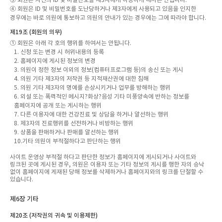
④ 회원은 ID 및 비밀번호를 도난당하거나 제3자에게 사용되고 있음을 인지한
경우에는 바로 의원에 통보하고 의원의 안내가 있는 경우에는 그에 따라야 합니다.
제19조 (회원의 의무)
① 회원은 아래 각 호의 행위를 하여서는 안됩니다.
1. 신청 또는 변경 시 허위내용의 등록
2. 홈페이지에 게시된 정보의 변경
3. 의원이 정한 정보 이외의 정보(컴퓨터프로그램 등)의 송신 또는 게시
4. 의원 기타 제3자의 저작권 등 지적재산권에 대한 침해
5. 의원 기타 제3자의 명예를 손상시키거나 업무를 방해하는 행위
6. 외설 또는 폭력적인 메시지?화상?음성 기타 미풍양속에 반하는 정보를
홈페이지에 공개 또는 게시하는 행위
7. 다른 이용자에 대한 건강진료 및 상담을 하거나 알선하는 행위
8. 제3자의 진료행위를 선전하거나 비방하는 행위
9. 상품을 판매하거나 판매를 알선하는 행위
10.기타 의원이 부적절하다고 판단하는 행위
사이트 운영상 부적절 하다고 판단한 정보가 홈페이지에 게시되거나 사이트와
링크된 곳에 게시된 경우, 의원은 이용자 또는 기타 정보의 게시를 행한 자의 승낙
없이 홈페이지에 게재된 당해 정보를 삭제하거나 홈페이지와의 링크를 단절할 수
있습니다.
제6장 기타
제20조 (저작권의 귀속 및 이용제한)