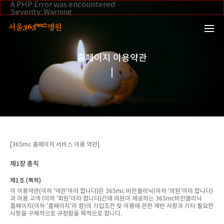
본문 바로가기
A PHP Error was encountered
Severity: Warning
Message: Invalid argument supplied for foreach()
Filename: _inc/header_body.php
Line Number: 108
Backtrace:
File:
/home/suction/public_html/application/views/mobile/se
홈페이지 이용약관
Line: 108
Function: _error_handler
File:
/home/suction/public_html/application/views/mobile/seo
Line: 295
Function: include
File:
/home/suction/public_html/application/core/MY_Control
Line: 113
Function: view
File:
[365mc 홈페이지 서비스 이용 약관]
/home/suction/public_html/application/controllers/Foot
Line: 39
Function: view_print
제1장 총칙
File: /home/suction/public_html/index.php
Line: 327
제1조 (목적)
Function: require_once
이 이용약관(이하 '약관'이라 합니다)은 365mc 비만클리닉(이하 '의원'이라 합니다)
과 이용 고객 (이하 '회원'이라 합니다)간에 의원이 제공하는 365mc비만클리닉
홈페이지(이하 '홈페이지'라 함)의 가입조건 및 이용에 관한 제반 사항과 기타 필요한
사항을 구체적으로 규정함을 목적으로 합니다.