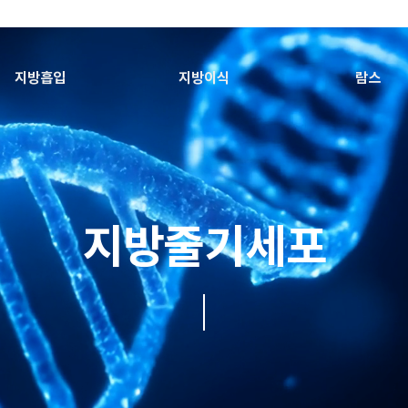
지방흡입
지방이식
람스
지방줄기세포