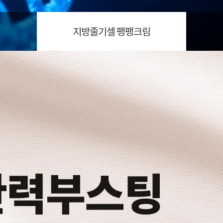
지방줄기셀 팽팽크림