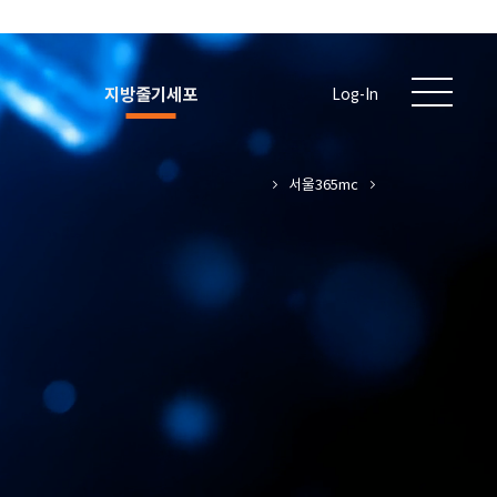
지방줄기세포
Log-In
서울365mc