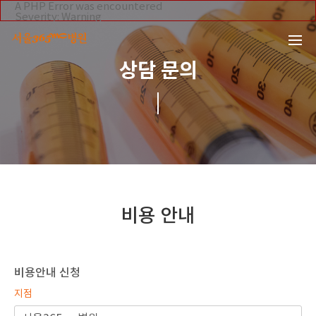
본문 바로가기
A PHP Error was encountered
Severity: Warning
Message: Invalid argument supplied for foreach()
Filename: _inc/header_body.php
Line Number: 108
Backtrace:
상담 문의
File:
/home/suction/public_html/application/views/mobile/se
Line: 108
Function: _error_handler
File:
/home/suction/public_html/application/views/mobile/seo
Line: 295
Function: include
File:
/home/suction/public_html/application/core/MY_Control
Line: 113
Function: view
File:
/home/suction/public_html/application/controllers/onli
비용 안내
Line: 46
Function: view_print
File: /home/suction/public_html/index.php
Line: 327
Function: require_once
비용안내 신청
지점