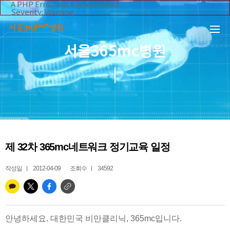
본문 바로가기
A PHP Error was encountered
Severity: Warning
Message: Invalid argument supplied for foreach()
Filename: _inc/header_body.php
Line Number: 108
Backtrace:
서울365mc병원
File:
/home/suction/public_html/application/views/mobile/se
Line: 108
Function: _error_handler
File:
/home/suction/public_html/application/views/mobile/seo
Line: 295
Function: include
File:
/home/suction/public_html/application/core/MY_Control
Line: 113
Function: view
File:
제 32차 365mc네트워크 정기교육 일정
/home/suction/public_html/application/controllers/365m
Line: 255
Function: view_print
작성일
2012-04-09
조회수
34592
File: /home/suction/public_html/index.php
Line: 327
Function: require_once
안녕하세요. 대한민국 비만클리닉, 365mc입니다.