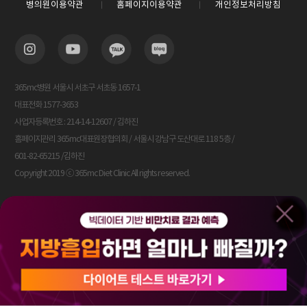
병의원이용약관
홈페이지이용약관
개인정보처리방침
365mc병원 서울시 서초구 서초동 1657-1
대표전화 1577-3653
사업자등록번호 : 214-14-12607 / 김하진
홈페이지관리 365mc대표원장협의회 / 서울시 강남구 도산대로 118 5층 /
601-82-65215 /김하진
Copyright 2019 ⓒ 365mc Diet Clinic All rights reserved.