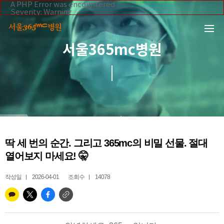
본문 바로가기
A PHP Error was encountered
Severity: Warning
Message: Invalid argument supplied for foreach()
Filename: _inc/header_body.php
Line Number: 108
Backtrace:
서울365mc병원
File:
/home/suction/public_html/application/views/mobile/se
Line: 108
Function: _error_handler
File:
/home/suction/public_html/application/views/mobile/seo
Line: 295
Function: include
File:
/home/suction/public_html/application/core/MY_Control
Line: 113
Function: view
File:
딱 세 번의 순간. 그리고 365mc의 비밀 선물. 절대
/home/suction/public_html/application/controllers/365m
Line: 255
열어보지 마세요! 🤫
Function: view_print
File: /home/suction/public_html/index.php
Line: 327
작성일
2026-04-01
조회수
14078
Function: require_once