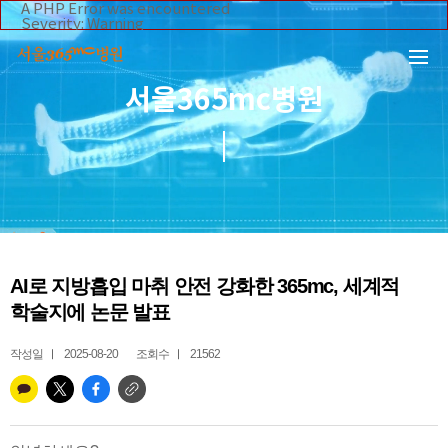
본문 바로가기
A PHP Error was encountered
Severity: Warning
Message: Invalid argument supplied for foreach()
Filename: _inc/header_body.php
Line Number: 108
Backtrace:
서울365mc병원
File:
/home/suction/public_html/application/views/mobile/se
Line: 108
Function: _error_handler
File:
/home/suction/public_html/application/views/mobile/seo
Line: 295
Function: include
File:
/home/suction/public_html/application/core/MY_Control
Line: 113
Function: view
File:
AI로 지방흡입 마취 안전 강화한 365mc, 세계적
/home/suction/public_html/application/controllers/365m
Line: 255
학술지에 논문 발표
Function: view_print
File: /home/suction/public_html/index.php
Line: 327
작성일
2025-08-20
조회수
21562
Function: require_once