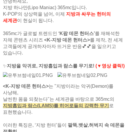
안녕하세요,
지방 하나만(Lipo Maniac) 365mc입니다.
K-POP의 상상력을 넘어, 이제
지방과 싸우는 헌터의
세계관
이 현실이 됩니다.
365mc가 글로벌 트렌드인
‘K팝 데몬 헌터스’
를 재해석한
자체 콘텐츠 시리즈
<K-지방 데몬 헌터스>
를 제작, 전 세계
고객들에게 공개하자마자 뜨거운 반응💕💕을 일으키고
있습니다.
✨
지방을 악귀로, 지방흡입과 람스를 무기로!
(▼영상 클릭!)
<K-지방 데몬 헌터스>
는 "지방이라는 악귀(Demon)를
사냥해,
날씬한 몸을 되찾는다"는 세계관을 바탕으로 365mc의
지방흡입과 람스(LAMS)를 히어로들의 강력한 무기
로
표현했습니다.
이러한 특징은, ‘지방 헌터’들이
팔뚝,뱃살,허벅지 속 데몬을
정확히