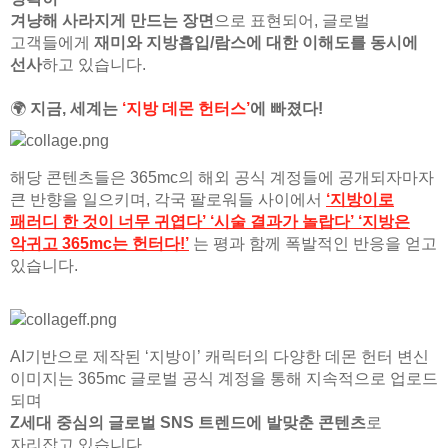
겨냥해 사라지게 만드는 장면
으로 표현되어, 글로벌
고객들에게
재미와 지방흡입/람스에 대한 이해도를 동시에
선사
하고 있습니다.
🌍
지금, 세계는
‘지방 데몬 헌터스’
에 빠졌다!
해당 콘텐츠들은 365mc의 해외 공식 계정들에 공개되자마자
큰 반향을 일으키며, 각국 팔로워들 사이에서
‘지방이로
패러디 한 것이 너무 귀엽다’ ‘시술 결과가 놀랍다’ ‘지방은
악귀고 365mc는 헌터다!’
는 평과 함께 폭발적인 반응을 얻고
있습니다.
AI기반으로 제작된 ‘지방이’ 캐릭터의 다양한 데몬 헌터 변신
이미지는 365mc 글로벌 공식 계정을 통해 지속적으로 업로드
되며
Z세대 중심의 글로벌 SNS 트렌드에 발맞춘 콘텐츠
로
자리잡고 있습니다.