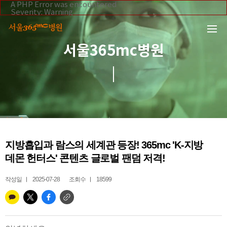
본문 바로가기
A PHP Error was encountered
Severity: Warning
Message: Invalid argument supplied for foreach()
Filename: _inc/header_body.php
Line Number: 108
Backtrace:
서울365mc병원
File:
/home/suction/public_html/application/views/mobile/se
Line: 108
Function: _error_handler
File:
/home/suction/public_html/application/views/mobile/seo
Line: 295
Function: include
File:
/home/suction/public_html/application/core/MY_Control
Line: 113
Function: view
File:
지방흡입과 람스의 세계관 등장! 365mc 'K-지방
/home/suction/public_html/application/controllers/365m
Line: 255
데몬 헌터스' 콘텐츠 글로벌 팬덤 저격!
Function: view_print
File: /home/suction/public_html/index.php
Line: 327
작성일
2025-07-28
조회수
18599
Function: require_once