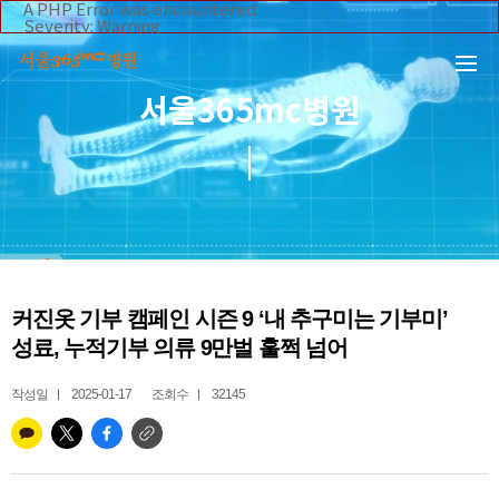
본문 바로가기
A PHP Error was encountered
Severity: Warning
Message: Invalid argument supplied for foreach()
Filename: _inc/header_body.php
Line Number: 108
Backtrace:
서울365mc병원
File:
/home/suction/public_html/application/views/mobile/se
Line: 108
Function: _error_handler
File:
/home/suction/public_html/application/views/mobile/seo
Line: 295
Function: include
File:
/home/suction/public_html/application/core/MY_Control
Line: 113
Function: view
File:
커진옷 기부 캠페인 시즌 9 ‘내 추구미는 기부미’
/home/suction/public_html/application/controllers/365m
Line: 255
성료, 누적기부 의류 9만벌 훌쩍 넘어
Function: view_print
File: /home/suction/public_html/index.php
Line: 327
작성일
2025-01-17
조회수
32145
Function: require_once