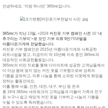
안녕하세요
. ‘
지방 하나만
’ 365mc
입니다
.
365mc
가 지난
13
일
, <2024
커진옷 기부 캠페인 시즌
10 ‘
내
추구미는 기부미
’>
로 모인 기부 의류
9
만
7558
벌
을
아름다운가게에 전달했습니다
.
커진옷 기부 캠페인은
2015
년 아름다운가게와 사회공헌
파트너쉽을 맺고
,
지금까지 약
10
년째 지속 중인
365mc
의
대표적인 사회공헌활동입니다
.
365mc
의 비만 치료를 통해 다이어트에 성공한 고객님들께서
더 이상 몸에 맞지 않는 커진 옷을 기부함으로써 성취의
기쁨을 공유하고
,
의류 나눔을 통해 소외된 이웃에게 희망을
전하는 활동인데요
.
이를 통해 서울
,
인천
,
대전
,
대구
,
부산 등 전국
총
19
개
365mc
네트워크의
고객님들과 더불어 가족과 친구
등 누구나 쉽고 재밌게 커진 옷을 기부하고 나눔의 기쁨을
누릴 수 있도록 독려했습니다
.
많은 분들의 적극적인 동참덕분에 캠페인을 통해 달성한 누적