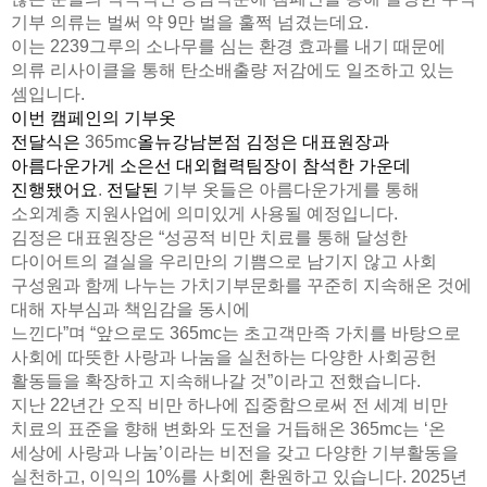
기부 의류는 벌써 약
9
만 벌을 훌쩍 넘겼는데요.
이는
2239
그루의 소나무를 심는 환경 효과를 내기 때문에
의류 리사이클을 통해 탄소배출량 저감에도 일조하고 있는
셈입니다
.
이번 캠페인의 기부옷
전달식은
365mc
올뉴강남본점 김정은 대표원장과
아름다운가게 소은선 대외협력팀장이 참석한 가운데
진행됐어요
.
전달된
기부 옷들은 아름다운가게를 통해
소외계층 지원사업에 의미있게 사용될 예정입니다
.
김정은 대표원장은
“
성공적 비만 치료를 통해 달성한
다이어트의 결실을 우리만의 기쁨으로 남기지 않고 사회
구성원과 함께 나누는 가치기부문화를 꾸준히 지속해온 것에
대해 자부심과 책임감을 동시에
느낀다
”
며
“
앞으로도
365mc
는 초고객만족 가치를 바탕으로
사회에 따뜻한 사랑과 나눔을 실천하는 다양한 사회공헌
활동들을 확장하고 지속해나갈 것
”
이라고 전했습니다.
지난
22
년간 오직 비만 하나에 집중함으로써 전 세계 비만
치료의 표준을 향해 변화와 도전을 거듭해온
365mc
는
‘
온
세상에 사랑과 나눔
’
이라는 비전을 갖고 다양한 기부활동을
실천하고
,
이익의
10%
를 사회에 환원하고 있습니다
.
2025
년