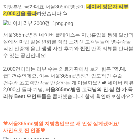
지방흡입 국가대표 서울365mc병원이
네
이버 방문자 리뷰
2,000건을 돌파
하였습니다 🥳
서울365mc병원 네이버 플레이스는 지방흡입을 통해 일상과
삶에서 마법 같은 변화를 직접 느끼신 고객님들이 영수증을
직접 인증해 올린
생생
사진 후기와
찐찐
만족 리뷰를 만나볼
수 있는 공간인데요!
2,000건이라는 리뷰 수는 의료기관에서 보기 힘든 “
역.대.
급”
건수인데요, 이는 서울365mc병원의 압도적인 수술
건수와 초고객만족을 반증하는 게 아닐까요? 👑 네이버 리뷰
2,000건 돌파 기념,
서울365mc병원 고객님의 진.심.한.가.득
리뷰 Best 모먼트들
을 뽑아봤습니다! 함께 확인해보실까요?
🧡
서울365mc병원 지방흡입으로 새 인생 살게됐어요!
사진으로 찐 인증
🧡