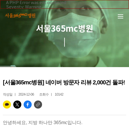
본문 바로가기
A PHP Error was encountered
Severity: Warning
Message: Invalid argument supplied for foreach()
Filename: _inc/header_body.php
Line Number: 108
Backtrace:
서울365mc병원
File:
/home/suction/public_html/application/views/mobile/se
Line: 108
Function: _error_handler
File:
/home/suction/public_html/application/views/mobile/seo
Line: 295
Function: include
File:
/home/suction/public_html/application/core/MY_Control
Line: 113
Function: view
File:
[서울365mc병원] 네이버 방문자 리뷰 2,000건 돌파!
/home/suction/public_html/application/controllers/365m
Line: 255
Function: view_print
작성일
2024-12-06
조회수
10142
File: /home/suction/public_html/index.php
Line: 327
Function: require_once
안녕하세요, 지방 하나만 365mc입니다.