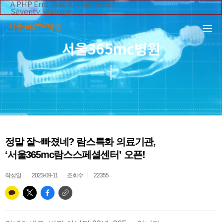
본문 바로가기
A PHP Error was encountered
Severity: Warning
Message: Invalid argument supplied for foreach()
Filename: _inc/header_body.php
Line Number: 108
Backtrace:
서울365mc병원
File:
/home/suction/public_html/application/views/mobile/se
Line: 108
Function: _error_handler
File:
/home/suction/public_html/application/views/mobile/seo
Line: 295
Function: include
File:
/home/suction/public_html/application/core/MY_Control
Line: 113
Function: view
File:
정말 잘~빠졌네? 람스특화 의료기관,
/home/suction/public_html/application/controllers/365m
Line: 255
‘서울365mc람스스페셜센터’ 오픈!
Function: view_print
File: /home/suction/public_html/index.php
Line: 327
작성일
2023-09-11
조회수
22355
Function: require_once