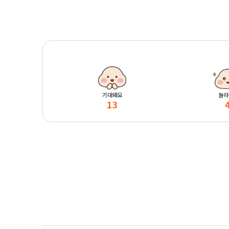
기대돼요
놀라
13