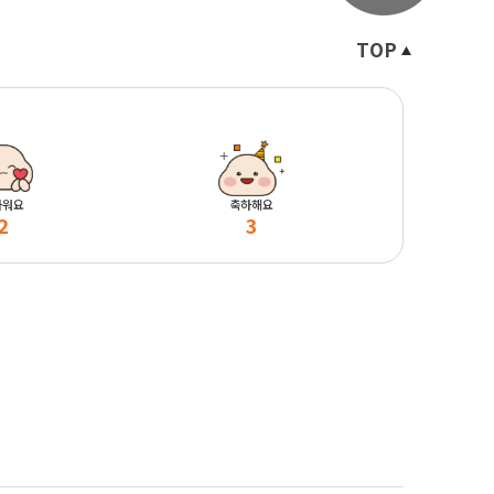
TOP
마워요
축하해요
2
3