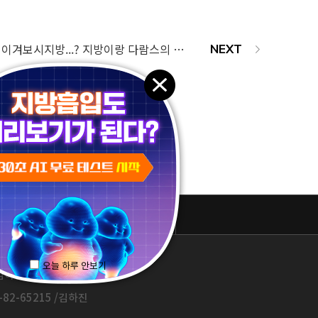
더위를 귀여움으로 이겨보시지방...? 지방이랑 다람스의 시원한 여름휴가 ver 배경화면 배포 !
패밀리 사이트
오늘 하루 안보기
하진 / 1577-3653
82-65215 /김하진