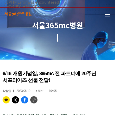
본문 바로가기
A PHP Error was encountered
Severity: Warning
Message: Invalid argument supplied for foreach()
Filename: _inc/header_body.php
Line Number: 108
Backtrace:
서울365mc병원
File:
/home/suction/public_html/application/views/mobile/se
Line: 108
Function: _error_handler
File:
/home/suction/public_html/application/views/mobile/seo
Line: 295
Function: include
File:
/home/suction/public_html/application/core/MY_Control
Line: 113
Function: view
File:
6/16 개원기념일, 365mc 전 파트너에 20주년
/home/suction/public_html/application/controllers/365m
Line: 255
서프라이즈 선물 전달!
Function: view_print
File: /home/suction/public_html/index.php
Line: 327
작성일
2023-06-19
조회수
19495
Function: require_once