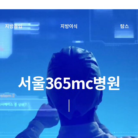
지방흡입
지방이식
람스
서울365mc병원