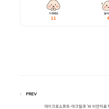
기대돼요
놀라
11