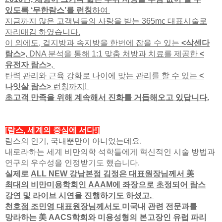
있도록 ‘무한람스’를 런칭
하여
지금까지 많은 고객님들의 사랑을 받는 365mc 대표시술로
자리매김 하였습니다.
이 외에도, 겉지방과 속지방을 한번에 잡을 수 있는
<삭센다
람스>
, DNA 분석을 통해 1:1 맞춤 처방과 치료를 제공한
<
유전자 람스>
,
탄력 관리와 근육 강화로 나이에 맞는 관리를 할 수 있는
<
나잇살 람스>
런칭까지!
초고객 만족을 위해 계속해서 진화를 거듭해오고 있답니다.
[람스, 세계의 중심에 서다!]
람스의 인기, 국내뿐만이 아니었는데요.
내로라하는 세계 비만의학 석학들에게 혁신적인 시술 방법과
연구의 우수성을 인정받기도 했습니다.
실제로
ALL NEW 강남본점 김정은 대표원장님께서 美
최대의 비만미용학회인 AAAM에 좌장으로 초정되어 람스
강연 및 라이브 시연을 진행하기도 하셨고,
천호점 조민영 대표원장님께서도
미국내 관련 전문과를
망라하는 美 AACS학회와 미용성형의 본고장인 유럽 파리