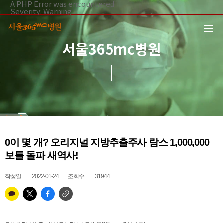
본문 바로가기
A PHP Error was encountered
Severity: Warning
Message: Invalid argument supplied for foreach()
Filename: _inc/header_body.php
Line Number: 108
Backtrace:
서울365mc병원
File:
/home/suction/public_html/application/views/mobile/se
Line: 108
Function: _error_handler
File:
/home/suction/public_html/application/views/mobile/seo
Line: 295
Function: include
File:
/home/suction/public_html/application/core/MY_Control
Line: 113
Function: view
File:
0이 몇 개? 오리지널 지방추출주사 람스 1,000,000
/home/suction/public_html/application/controllers/365m
Line: 255
보틀 돌파 새역사!
Function: view_print
File: /home/suction/public_html/index.php
Line: 327
작성일
2022-01-24
조회수
31944
Function: require_once