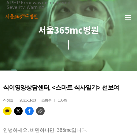
본문 바로가기
A PHP Error was encountered
Severity: Warning
Message: Invalid argument supplied for foreach()
Filename: _inc/header_body.php
Line Number: 108
Backtrace:
서울365mc병원
File:
/home/suction/public_html/application/views/mobile/se
Line: 108
Function: _error_handler
File:
/home/suction/public_html/application/views/mobile/seo
Line: 295
Function: include
File:
/home/suction/public_html/application/core/MY_Control
Line: 113
Function: view
File:
식이영양상담센터, <스마트 식사일기> 선보여
/home/suction/public_html/application/controllers/365m
Line: 255
Function: view_print
작성일
2021-11-23
조회수
13049
File: /home/suction/public_html/index.php
Line: 327
Function: require_once
안녕하세요. 비만하나만, 365mc입니다.