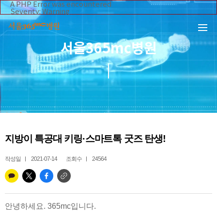
본문 바로가기
A PHP Error was encountered
Severity: Warning
Message: Invalid argument supplied for foreach()
Filename: _inc/header_body.php
Line Number: 108
Backtrace:
서울365mc병원
File:
/home/suction/public_html/application/views/mobile/se
Line: 108
Function: _error_handler
File:
/home/suction/public_html/application/views/mobile/seo
Line: 295
Function: include
File:
/home/suction/public_html/application/core/MY_Control
Line: 113
Function: view
File:
지방이 특공대 키링·스마트톡 굿즈 탄생!
/home/suction/public_html/application/controllers/365m
Line: 255
Function: view_print
작성일
2021-07-14
조회수
24564
File: /home/suction/public_html/index.php
Line: 327
Function: require_once
안녕하세요. 365mc입니다.