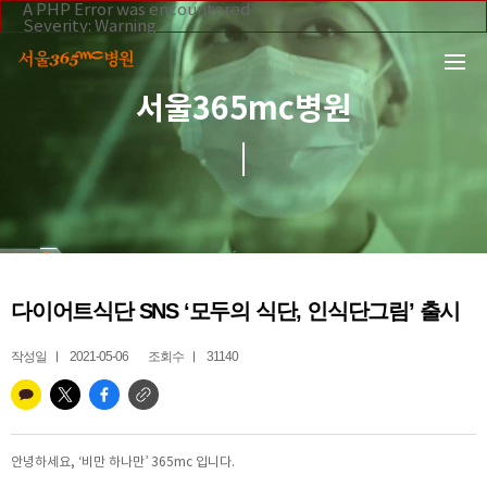
본문 바로가기
A PHP Error was encountered
Severity: Warning
Message: Invalid argument supplied for foreach()
Filename: _inc/header_body.php
Line Number: 108
Backtrace:
서울365mc병원
File:
/home/suction/public_html/application/views/mobile/se
Line: 108
Function: _error_handler
File:
/home/suction/public_html/application/views/mobile/seo
Line: 295
Function: include
File:
/home/suction/public_html/application/core/MY_Control
Line: 113
Function: view
File:
다이어트식단 SNS ‘모두의 식단, 인식단그림’ 출시
/home/suction/public_html/application/controllers/365m
Line: 255
Function: view_print
작성일
2021-05-06
조회수
31140
File: /home/suction/public_html/index.php
Line: 327
Function: require_once
안녕하세요, ‘비만 하나만’ 365mc 입니다.