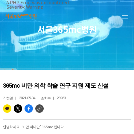
본문 바로가기
A PHP Error was encountered
Severity: Warning
Message: Invalid argument supplied for foreach()
Filename: _inc/header_body.php
Line Number: 108
Backtrace:
서울365mc병원
File:
/home/suction/public_html/application/views/mobile/se
Line: 108
Function: _error_handler
File:
/home/suction/public_html/application/views/mobile/seo
Line: 295
Function: include
File:
/home/suction/public_html/application/core/MY_Control
Line: 113
Function: view
File:
365mc 비만 의학 학술 연구 지원 제도 신설
/home/suction/public_html/application/controllers/365m
Line: 255
Function: view_print
작성일
2021-05-04
조회수
28963
File: /home/suction/public_html/index.php
Line: 327
Function: require_once
안녕하세요, ‘비만 하나만’ 365mc 입니다.