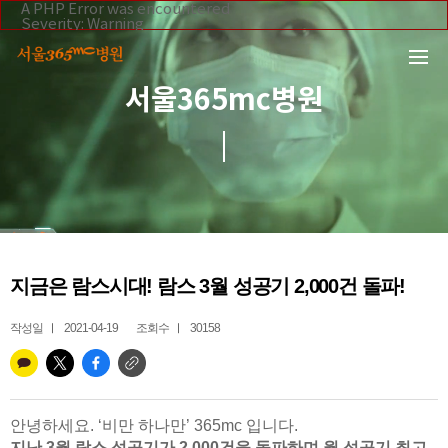
본문 바로가기
A PHP Error was encountered
Severity: Warning
Message: Invalid argument supplied for foreach()
Filename: _inc/header_body.php
Line Number: 108
Backtrace:
서울365mc병원
File:
/home/suction/public_html/application/views/mobile/se
Line: 108
Function: _error_handler
File:
/home/suction/public_html/application/views/mobile/seo
Line: 295
Function: include
File:
/home/suction/public_html/application/core/MY_Control
Line: 113
Function: view
File:
지금은 람스시대! 람스 3월 성공기 2,000건 돌파!
/home/suction/public_html/application/controllers/365m
Line: 255
Function: view_print
작성일
2021-04-19
조회수
30158
File: /home/suction/public_html/index.php
Line: 327
Function: require_once
안녕하세요. ‘비만 하나만’ 365mc 입니다.
지난 3월 람스 성공기가 2,000건을 돌파하며 월 성공기 최고