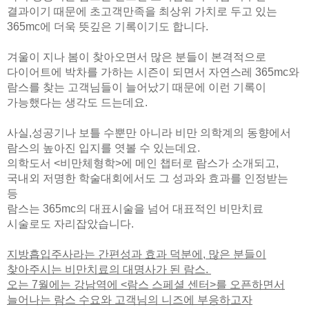
결과이기 때문에 초고객만족을 최상위 가치로 두고 있는
365mc에 더욱 뜻깊은 기록이기도 합니다.
겨울이 지나 봄이 찾아오면서 많은 분들이 본격적으로
다이어트에 박차를 가하는 시즌이 되면서 자연스레 365mc와
람스를 찾는 고객님들이 늘어났기 때문에 이런 기록이
가능했다는 생각도 드는데요.
사실,성공기나 보틀 수뿐만 아니라 비만 의학계의 동향에서
람스의 높아진 입지를 엿볼 수 있는데요.
의학도서 <비만체형학>에 메인 챕터로 람스가 소개되고,
국내외 저명한 학술대회에서도 그 성과와 효과를 인정받는
등
람스는 365mc의 대표시술을 넘어 대표적인 비만치료
시술로도 자리잡았습니다.
지방흡입주사라는 간편성과 효과 덕분에, 많은 분들이
찾아주시는 비만치료의 대명사가 된 람스.
오는 7월에는 강남역에 <람스 스페셜 센터>를 오픈하면서
늘어나는 람스 수요와 고객님의 니즈에 부응하고자