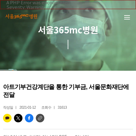
본문 바로가기
A PHP Error was encountered
Severity: Warning
Message: Invalid argument supplied for foreach()
Filename: _inc/header_body.php
Line Number: 108
Backtrace:
서울365mc병원
File:
/home/suction/public_html/application/views/mobile/se
Line: 108
Function: _error_handler
File:
/home/suction/public_html/application/views/mobile/seo
Line: 295
Function: include
File:
/home/suction/public_html/application/core/MY_Control
Line: 113
Function: view
File:
아트기부건강계단을 통한 기부금, 서울문화재단에
/home/suction/public_html/application/controllers/365m
Line: 255
전달
Function: view_print
File: /home/suction/public_html/index.php
Line: 327
작성일
2021-01-12
조회수
31613
Function: require_once