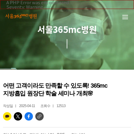
본문 바로가기
A PHP Error was encountered
Severity: Warning
Message: Invalid argument supplied for foreach()
Filename: _inc/header_body.php
Line Number: 108
Backtrace:
서울365mc병원
File:
/home/suction/public_html/application/views/mobile/se
Line: 108
Function: _error_handler
File:
/home/suction/public_html/application/views/mobile/seo
Line: 295
Function: include
File:
/home/suction/public_html/application/core/MY_Control
Line: 113
Function: view
File:
어떤 고객이라도 만족할 수 있도록! 365mc
/home/suction/public_html/application/controllers/365m
Line: 255
지방흡입 원장단 학술 세미나 개최🌸
Function: view_print
File: /home/suction/public_html/index.php
Line: 327
작성일
2025-04-11
조회수
12513
Function: require_once