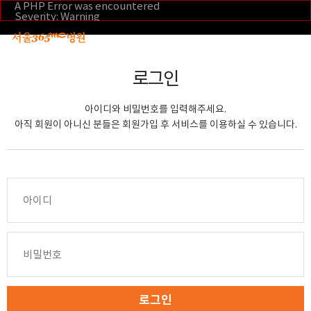
본문 바로가기
A PHP Error was encountered
Severity: Warning
Message: Invalid argument supplied for foreach()
Filename: _inc/header_body.php
Line Number: 108
Backtrace:
File:
로그인
/home/suction/public_html/application/views/mobile/se
Line: 108
Function: _error_handler
아이디와 비밀번호를 입력해주세요.
File:
/home/suction/public_html/application/views/mobile/seo
아직 회원이 아니신 분들은 회원가입 후 서비스를 이용하실 수 있습니다.
Line: 295
Function: include
File:
/home/suction/public_html/application/core/MY_Control
Line: 113
Function: view
File:
/home/suction/public_html/application/controllers/m
Line: 291
Function: view_print
File: /home/suction/public_html/index.php
Line: 327
Function: require_once
로그인