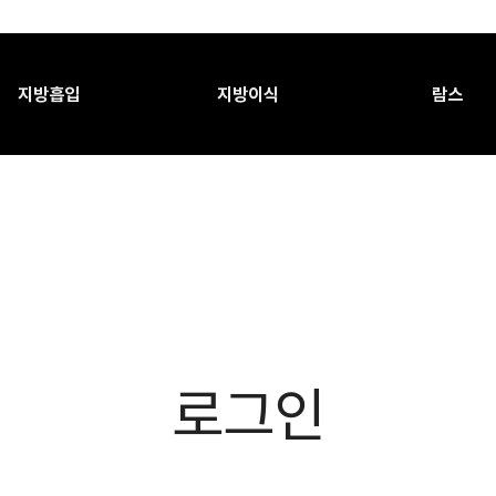
지방흡입
지방이식
람스
로그인