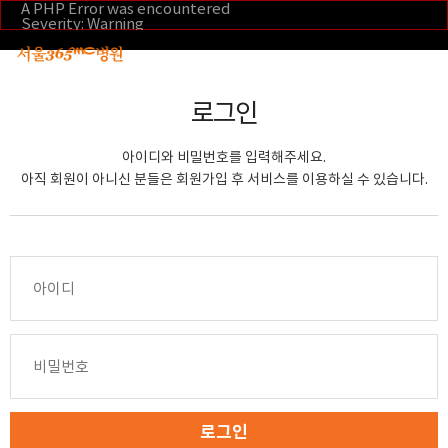
본문 바로가기
A PHP Error was encountered
Severity: Warning
Message: Invalid argument supplied for foreach()
Filename: _inc/header_body.php
Line Number: 108
Backtrace:
File:
로그인
/home/suction/public_html/application/views/mobile/se
Line: 108
Function: _error_handler
아이디와 비밀번호를 입력해주세요.
File:
/home/suction/public_html/application/views/mobile/seo
아직 회원이 아니신 분들은 회원가입 후 서비스를 이용하실 수 있습니다.
Line: 295
Function: include
File:
/home/suction/public_html/application/core/MY_Control
Line: 113
Function: view
File:
/home/suction/public_html/application/controllers/m
Line: 291
Function: view_print
File: /home/suction/public_html/index.php
Line: 327
Function: require_once
로그인