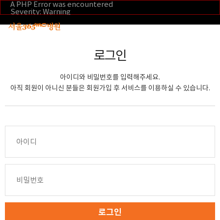
본문 바로가기
A PHP Error was encountered
Severity: Warning
Message: Invalid argument supplied for foreach()
Filename: _inc/header_body.php
Line Number: 108
Backtrace:
File:
로그인
/home/suction/public_html/application/views/mobile/se
Line: 108
Function: _error_handler
아이디와 비밀번호를 입력해주세요.
File:
/home/suction/public_html/application/views/mobile/seo
아직 회원이 아니신 분들은 회원가입 후 서비스를 이용하실 수 있습니다.
Line: 295
Function: include
File:
/home/suction/public_html/application/core/MY_Control
Line: 113
Function: view
File:
/home/suction/public_html/application/controllers/m
Line: 291
Function: view_print
File: /home/suction/public_html/index.php
Line: 327
Function: require_once
로그인