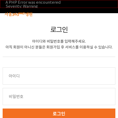
본문 바로가기
A PHP Error was encountered
Severity: Warning
Message: Invalid argument supplied for foreach()
Filename: _inc/header_body.php
Line Number: 108
Backtrace:
File:
로그인
/home/suction/public_html/application/views/mobile/se
Line: 108
Function: _error_handler
아이디와 비밀번호를 입력해주세요.
File:
/home/suction/public_html/application/views/mobile/seo
아직 회원이 아니신 분들은 회원가입 후 서비스를 이용하실 수 있습니다.
Line: 295
Function: include
File:
/home/suction/public_html/application/core/MY_Control
Line: 113
Function: view
File:
/home/suction/public_html/application/controllers/m
Line: 291
Function: view_print
File: /home/suction/public_html/index.php
Line: 327
Function: require_once
로그인