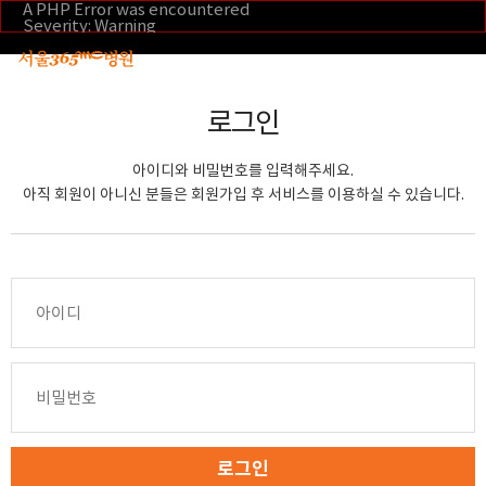
본문 바로가기
A PHP Error was encountered
Severity: Warning
Message: Invalid argument supplied for foreach()
Filename: _inc/header_body.php
Line Number: 108
Backtrace:
File:
로그인
/home/suction/public_html/application/views/mobile/se
Line: 108
Function: _error_handler
아이디와 비밀번호를 입력해주세요.
File:
/home/suction/public_html/application/views/mobile/seo
아직 회원이 아니신 분들은 회원가입 후 서비스를 이용하실 수 있습니다.
Line: 295
Function: include
File:
/home/suction/public_html/application/core/MY_Control
Line: 113
Function: view
File:
/home/suction/public_html/application/controllers/m
Line: 291
Function: view_print
File: /home/suction/public_html/index.php
Line: 327
Function: require_once
로그인