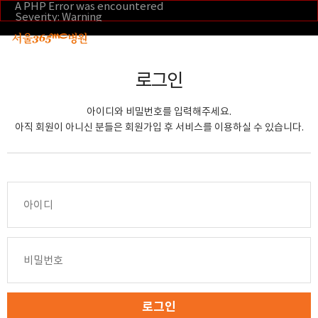
본문 바로가기
A PHP Error was encountered
Severity: Warning
Message: Invalid argument supplied for foreach()
Filename: _inc/header_body.php
Line Number: 108
Backtrace:
File:
로그인
/home/suction/public_html/application/views/mobile/se
Line: 108
Function: _error_handler
아이디와 비밀번호를 입력해주세요.
File:
/home/suction/public_html/application/views/mobile/seo
아직 회원이 아니신 분들은 회원가입 후 서비스를 이용하실 수 있습니다.
Line: 295
Function: include
File:
/home/suction/public_html/application/core/MY_Control
Line: 113
Function: view
File:
/home/suction/public_html/application/controllers/m
Line: 291
Function: view_print
File: /home/suction/public_html/index.php
Line: 327
Function: require_once
로그인