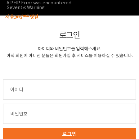
본문 바로가기
A PHP Error was encountered
Severity: Warning
Message: Invalid argument supplied for foreach()
Filename: _inc/header_body.php
Line Number: 108
Backtrace:
File:
로그인
/home/suction/public_html/application/views/mobile/se
Line: 108
Function: _error_handler
아이디와 비밀번호를 입력해주세요.
File:
/home/suction/public_html/application/views/mobile/seo
아직 회원이 아니신 분들은 회원가입 후 서비스를 이용하실 수 있습니다.
Line: 295
Function: include
File:
/home/suction/public_html/application/core/MY_Control
Line: 113
Function: view
File:
/home/suction/public_html/application/controllers/m
Line: 291
Function: view_print
File: /home/suction/public_html/index.php
Line: 327
Function: require_once
로그인