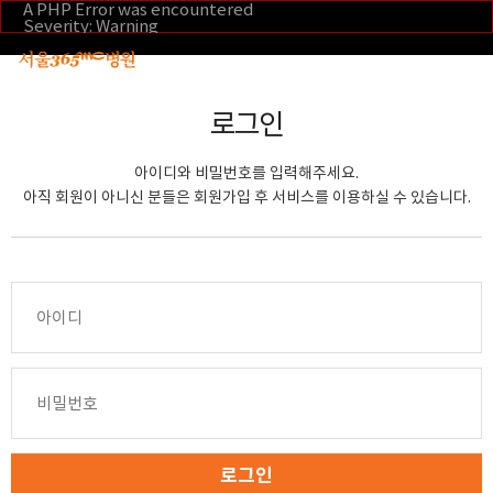
본문 바로가기
A PHP Error was encountered
Severity: Warning
Message: Invalid argument supplied for foreach()
Filename: _inc/header_body.php
Line Number: 108
Backtrace:
File:
로그인
/home/suction/public_html/application/views/mobile/se
Line: 108
Function: _error_handler
아이디와 비밀번호를 입력해주세요.
File:
/home/suction/public_html/application/views/mobile/seo
아직 회원이 아니신 분들은 회원가입 후 서비스를 이용하실 수 있습니다.
Line: 295
Function: include
File:
/home/suction/public_html/application/core/MY_Control
Line: 113
Function: view
File:
/home/suction/public_html/application/controllers/m
Line: 291
Function: view_print
File: /home/suction/public_html/index.php
Line: 327
Function: require_once
로그인