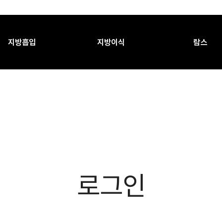
지방흡입
지방이식
람스
로그인