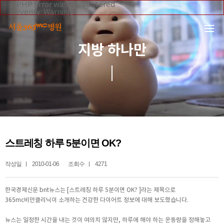
본문 바로가기
A PHP Error was encountered
Severity: Warning
Message: Invalid argument supplied for foreach()
Filename: _inc/header_body.php
Line Number: 108
Backtrace:
지방 하나만
File:
/home/suction/public_html/application/views/mobile/se
Line: 108
Function: _error_handler
File:
/home/suction/public_html/application/views/mobile/seo
Line: 295
Function: include
File:
/home/suction/public_html/application/core/MY_Control
Line: 113
Function: view
File:
스트레칭 하루 5분이면 OK?
/home/suction/public_html/application/controllers/365m
Line: 242
Function: view_print
작성일
2010-01-06
조회수
4271
File: /home/suction/public_html/index.php
Line: 327
Function: require_once
한국경제신문 bnt뉴스는 [스트레칭 하루 5분이면 OK? ]라는 제목으로
365mc비만클리닉이 소개하는 건강한 다이어트 정보에 대해 보도했습니다.
뉴스는 일정한 시간을 내는 것이 여의치 않지만, 하루에 해야 하는 운동량을 정해놓고