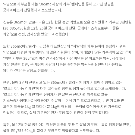
익명으로 기부금을 내는 ‘365mc 사랑의 기부’ 캠페인을 통해 모아진 성금을
굿네이버스에 전달했다고 보도했습니다.
신문은 365mc비만클리닉은 12월 한달 동안 익명으로 모은 전직원들의 기부금 3천만원
(30,085,456원을 12월 26일 굿네이버스에 전달, 굿네이버스측으로부터 ‘좋은
기업’으로 선정, 감사장을 받았다고 전했습니다.
또한 365mc비만클리닉 김남철 대표원장님의 “자발적인 기부 문화에 동참하기 위해
익명으로 마련한 기부 캠페인에 많은 직원들이 참여, 기대보다 많은 기부액이 모였다”며
“이번 기부는 365mc의 비전인 <세상에서 가장 비만을 잘 치료하는 병원, 세상에서
가장 친절한 병원, 온 세상에 사랑과 나눔을 실천하는 병원>을 실천해 나가는데도
의미가 깊다”는 말씀도 전했습니다.
한편, 올해 3년째 진행되고 있는 365mc비만클리닉이 자체 기획해 진행하고 있는
‘칼로리♡나눔 캠페인’에 대한 고객들의 참여도 점차 높아지고 있다고 소개했습니다.
‘칼로리♡나눔 캠페인’이란 신청자가 뺀 살만큼 신청자의 이름으로 쌀을
저소득층가정이나 결식아동에게 전달하는 이색 기부 프로그램으로, 비만 치료를 받는
고객이 체중을 1kg 뺄 때마다 쌀 1kg에 해당되는 금액을 결식아동 지원 기금으로
적립하는 것으로, 실제 기부금은 환자 부담 없이 병원이 전액 부담합니다.
특히, 올 12월 한달 동안에는 감량한 체중의 두 배로 쌀을 기부하는 특별 캠페인을 진행,
올해 총1,759.60kg의 쌀이 기부금으로 적립됐다고 보도했습니다.