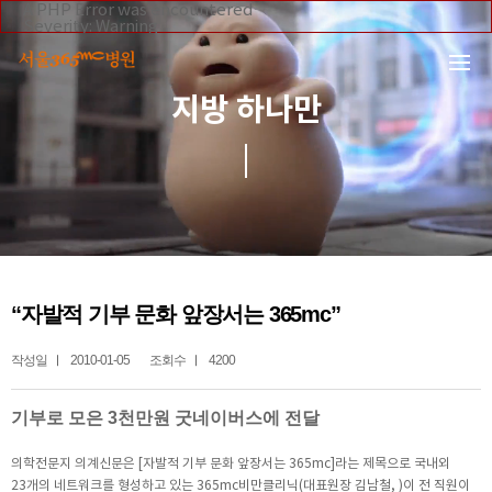
본문 바로가기
A PHP Error was encountered
Severity: Warning
Message: Invalid argument supplied for foreach()
Filename: _inc/header_body.php
Line Number: 108
Backtrace:
지방 하나만
File:
/home/suction/public_html/application/views/mobile/se
Line: 108
Function: _error_handler
File:
/home/suction/public_html/application/views/mobile/seo
Line: 295
Function: include
File:
/home/suction/public_html/application/core/MY_Control
Line: 113
Function: view
File:
“자발적 기부 문화 앞장서는 365mc”
/home/suction/public_html/application/controllers/365m
Line: 242
Function: view_print
작성일
2010-01-05
조회수
4200
File: /home/suction/public_html/index.php
Line: 327
Function: require_once
기부로 모은 3천만원 굿네이버스에 전달
의학전문지 의계신문은 [자발적 기부 문화 앞장서는 365mc]라는 제목으로 국내외
23개의 네트워크를 형성하고 있는 365mc비만클리닉(대표원장 김남철, )이 전 직원이