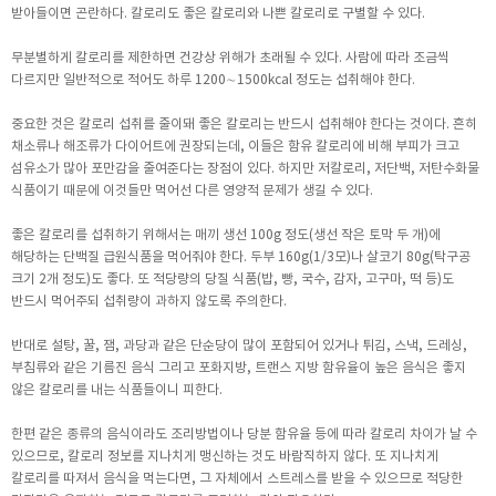
받아들이면 곤란하다. 칼로리도 좋은 칼로리와 나쁜 칼로리로 구별할 수 있다.
무분별하게 칼로리를 제한하면 건강상 위해가 초래될 수 있다. 사람에 따라 조금씩
다르지만 일반적으로 적어도 하루 1200∼1500kcal 정도는 섭취해야 한다.
중요한 것은 칼로리 섭취를 줄이돼 좋은 칼로리는 반드시 섭취해야 한다는 것이다. 흔히
채소류나 해조류가 다이어트에 권장되는데, 이들은 함유 칼로리에 비해 부피가 크고
섬유소가 많아 포만감을 줄여준다는 장점이 있다. 하지만 저칼로리, 저단백, 저탄수화물
식품이기 때문에 이것들만 먹어선 다른 영양적 문제가 생길 수 있다.
좋은 칼로리를 섭취하기 위해서는 매끼 생선 100g 정도(생선 작은 토막 두 개)에
해당하는 단백질 급원식품을 먹어줘야 한다. 두부 160g(1/3모)나 살코기 80g(탁구공
크기 2개 정도)도 좋다. 또 적당량의 당질 식품(밥, 빵, 국수, 감자, 고구마, 떡 등)도
반드시 먹어주되 섭취량이 과하지 않도록 주의한다.
반대로 설탕, 꿀, 잼, 과당과 같은 단순당이 많이 포함되어 있거나 튀김, 스낵, 드레싱,
부침류와 같은 기름진 음식 그리고 포화지방, 트랜스 지방 함유율이 높은 음식은 좋지
않은 칼로리를 내는 식품들이니 피한다.
한편 같은 종류의 음식이라도 조리방법이나 당분 함유율 등에 따라 칼로리 차이가 날 수
있으므로, 칼로리 정보를 지나치게 맹신하는 것도 바람직하지 않다. 또 지나치게
칼로리를 따져서 음식을 먹는다면, 그 자체에서 스트레스를 받을 수 있으므로 적당한