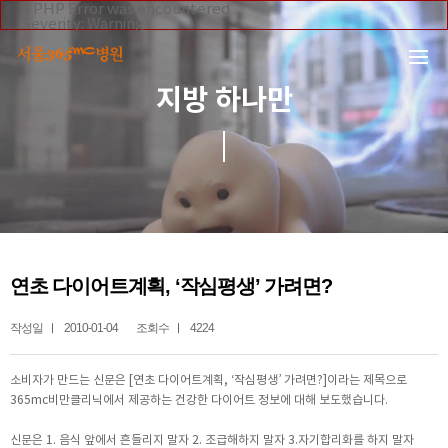
본문 바로가기
A PHP Error was encountered
Severity: Warning
Message: Invalid argument supplied for foreach()
Filename: _inc/header_body.php
Line Number: 108
Backtrace:
지방 하나만
File:
/home/suction/public_html/application/views/mobile/se
Line: 108
Function: _error_handler
File:
/home/suction/public_html/application/views/mobile/seo
Line: 295
Function: include
File:
/home/suction/public_html/application/core/MY_Control
Line: 113
Function: view
File:
연초 다이어트계획, ‘작심평생’ 가려면?
/home/suction/public_html/application/controllers/365m
Line: 242
Function: view_print
작성일
2010-01-04
조회수
4224
File: /home/suction/public_html/index.php
Line: 327
Function: require_once
소비자가 만드는 신문은 [연초 다이어트계획, ‘작심평생’ 가려면?]이라는 제목으로
365mc비만클리닉에서 제공하는 건강한 다이어트 정보에 대해 보도했습니다.
신문은 1. 음식 앞에서 흔들리지 말자 2. 조급해하지 말자 3.자기합리화를 하지 말자