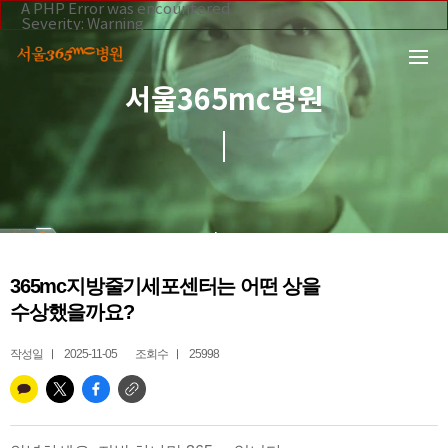
본문 바로가기
A PHP Error was encountered
Severity: Warning
Message: Invalid argument supplied for foreach()
Filename: _inc/header_body.php
Line Number: 108
Backtrace:
서울365mc병원
File:
/home/suction/public_html/application/views/mobile/se
Line: 108
Function: _error_handler
File:
/home/suction/public_html/application/views/mobile/seo
Line: 295
Function: include
File:
/home/suction/public_html/application/core/MY_Control
Line: 113
Function: view
File:
365mc지방줄기세포센터는 어떤 상을
/home/suction/public_html/application/controllers/365m
Line: 255
수상했을까요?
Function: view_print
File: /home/suction/public_html/index.php
Line: 327
작성일
2025-11-05
조회수
25998
Function: require_once