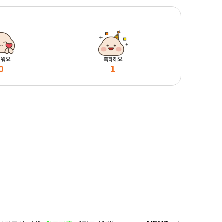
마워요
축하해요
0
1