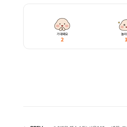
기대돼요
놀라
2