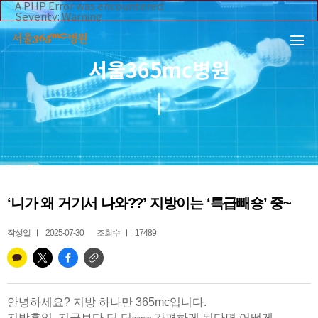
본문 바로가기
A PHP Error was encountered
Severity: Warning
Message: Invalid argument supplied for foreach()
Filename: _inc/header_body.php
Line Number: 108
Backtrace:
서울365mc병원
File:
/home/suction/public_html/application/views/mobile/se
Line: 108
Function: _error_handler
File:
/home/suction/public_html/application/views/mobile/seo
Line: 295
Function: include
File:
/home/suction/public_html/application/core/MY_Control
Line: 113
Function: view
File:
‘니가 왜 거기서 나와??’ 지방이는 ‘특급빼숑’ 중~
/home/suction/public_html/application/controllers/365m
Line: 255
Function: view_print
작성일
2025-07-30
조회수
17489
File: /home/suction/public_html/index.php
Line: 327
Function: require_once
안녕하세요? 지방 하나만 365mc입니다.
지방흡입, 지금보다 더 더~~~ 간편하게 된다면 어떻게