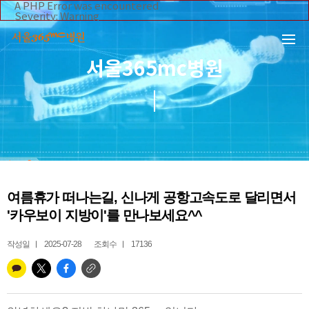
본문 바로가기
A PHP Error was encountered
Severity: Warning
Message: Invalid argument supplied for foreach()
Filename: _inc/header_body.php
Line Number: 108
Backtrace:
서울365mc병원
File:
/home/suction/public_html/application/views/mobile/se
Line: 108
Function: _error_handler
File:
/home/suction/public_html/application/views/mobile/seo
Line: 295
Function: include
File:
/home/suction/public_html/application/core/MY_Control
Line: 113
Function: view
File:
여름휴가 떠나는길, 신나게 공항고속도로 달리면서
/home/suction/public_html/application/controllers/365m
Line: 255
'카우보이 지방이'를 만나보세요^^
Function: view_print
File: /home/suction/public_html/index.php
Line: 327
작성일
2025-07-28
조회수
17136
Function: require_once