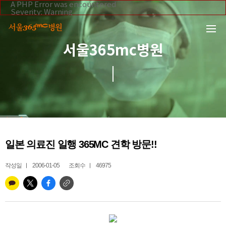
본문 바로가기
A PHP Error was encountered
Severity: Warning
Message: Invalid argument supplied for foreach()
Filename: _inc/header_body.php
Line Number: 108
Backtrace:
서울365mc병원
File:
/home/suction/public_html/application/views/mobile/se
Line: 108
Function: _error_handler
File:
/home/suction/public_html/application/views/mobile/seo
Line: 295
Function: include
File:
/home/suction/public_html/application/core/MY_Control
Line: 113
Function: view
File:
일본 의료진 일행 365MC 견학 방문!!
/home/suction/public_html/application/controllers/365m
Line: 255
Function: view_print
작성일
2006-01-05
조회수
46975
File: /home/suction/public_html/index.php
Line: 327
Function: require_once