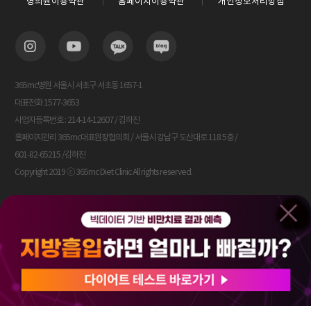
병의원이용약관
홈페이지이용약관
개인정보처리방침
365mc병원 서울시 서초구 서초동 1657-1
대표전화 1577-3653
사업자등록번호 : 214-14-12607 / 김하진
홈페이지관리 365mc대표원장협의회 / 서울시 강남구 도산대로 118 5층 /
601-82-65215 /김하진
Copyright 2019 ⓒ 365mc Diet Clinic All rights reserved.