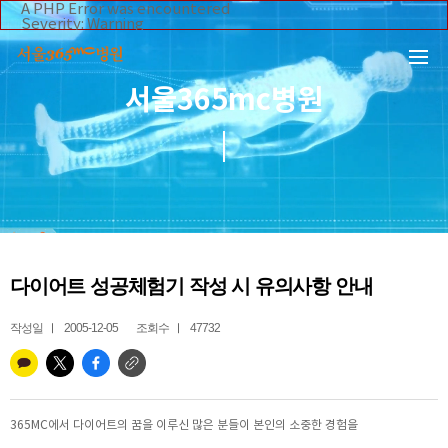
본문 바로가기
A PHP Error was encountered
Severity: Warning
Message: Invalid argument supplied for foreach()
Filename: _inc/header_body.php
Line Number: 108
Backtrace:
서울365mc병원
File:
/home/suction/public_html/application/views/mobile/se
Line: 108
Function: _error_handler
File:
/home/suction/public_html/application/views/mobile/seo
Line: 295
Function: include
File:
/home/suction/public_html/application/core/MY_Control
Line: 113
Function: view
File:
다이어트 성공체험기 작성 시 유의사항 안내
/home/suction/public_html/application/controllers/365m
Line: 255
Function: view_print
작성일
2005-12-05
조회수
47732
File: /home/suction/public_html/index.php
Line: 327
Function: require_once
365MC에서 다이어트의 꿈을 이루신 많은 분들이 본인의 소중한 경험을