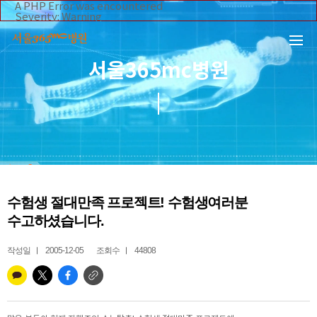
본문 바로가기
A PHP Error was encountered
Severity: Warning
Message: Invalid argument supplied for foreach()
Filename: _inc/header_body.php
Line Number: 108
Backtrace:
서울365mc병원
File:
/home/suction/public_html/application/views/mobile/se
Line: 108
Function: _error_handler
File:
/home/suction/public_html/application/views/mobile/seo
Line: 295
Function: include
File:
/home/suction/public_html/application/core/MY_Control
Line: 113
Function: view
File:
수험생 절대만족 프로젝트! 수험생여러분
/home/suction/public_html/application/controllers/365m
Line: 255
수고하셨습니다.
Function: view_print
File: /home/suction/public_html/index.php
Line: 327
작성일
2005-12-05
조회수
44808
Function: require_once