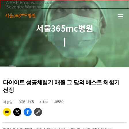
본문 바로가기
A PHP Error was encountered
Severity: Warning
Message: Invalid argument supplied for foreach()
Filename: _inc/header_body.php
Line Number: 108
Backtrace:
서울365mc병원
File:
/home/suction/public_html/application/views/mobile/se
Line: 108
Function: _error_handler
File:
/home/suction/public_html/application/views/mobile/seo
Line: 295
Function: include
File:
/home/suction/public_html/application/core/MY_Control
Line: 113
Function: view
File:
다이어트 성공체험기 매월 그 달의 베스트 체험기
/home/suction/public_html/application/controllers/365m
Line: 255
선정
Function: view_print
File: /home/suction/public_html/index.php
Line: 327
작성일
2005-11-05
조회수
48560
Function: require_once